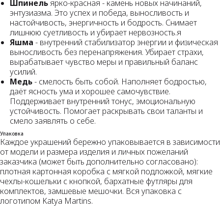
Шпинель
ярко-красная - камень новых начинаний,
энтузиазма. Это успех и победа, выносливость и
настойчивость, энергичность и бодрость. Снимает
лишнюю суетливость и убирает нервозность.я
Яшма
- внутренний стабилизатор энергии и физическая
выносливость без перенапряжения. Убирает страхи,
вырабатывает чувство меры и правильный баланс
усилий.
Медь
- смелость быть собой. Наполняет бодростью,
даёт ясность ума и хорошее самочувствие.
Поддерживает внутренний тонус, эмоциональную
устойчивость. Помогает раскрывать свои таланты и
смело заявлять о себе.
Упаковка
Каждое украшений бережно упаковывается в зависимости
от модели и размера изделия и личных пожеланий
заказчика (может быть дополнительно согласовано):
плотная картонная коробка с мягкой подложкой, мягкие
чехлы-кошельки с кнопкой, бархатные футляры для
комплектов, замшевые мешочки. Вся упаковка с
логотипом Katya Martins.