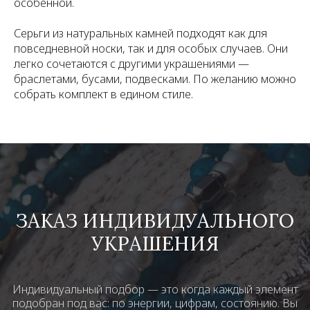
особенной.
Серьги из натуральных камней подходят как для
повседневной носки, так и для особых случаев. Они
легко сочетаются с другими украшениями —
браслетами, бусами, подвесками. По желанию можно
собрать комплект в едином стиле.
ЗАКАЗ ИНДИВИДУАЛЬНОГО
УКРАШЕНИЯ
Индивидуальный подбор — это когда каждый элемент
подобран под вас: по энергии, цифрам, состоянию. Вы