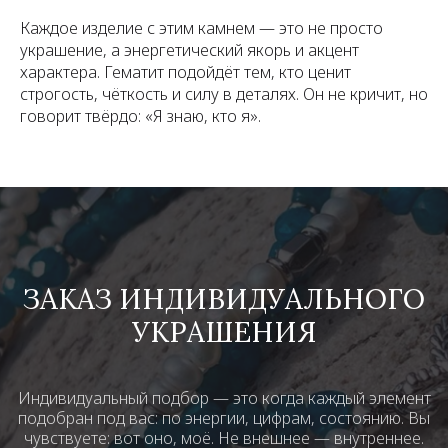
Каждое изделие с этим камнем — это не просто
украшение, а энергетический якорь и акцент
характера. Гематит подойдёт тем, кто ценит
строгость, чёткость и силу в деталях. Он не кричит, но
говорит твёрдо: «Я знаю, кто я».
ЗАКАЗ ИНДИВИДУАЛЬНОГО
УКРАШЕНИЯ
Индивидуальный подбор — это когда каждый элемент
подобран под вас: по энергии, цифрам, состоянию. Вы
чувствуете: вот оно, моё. Не внешнее — внутреннее.