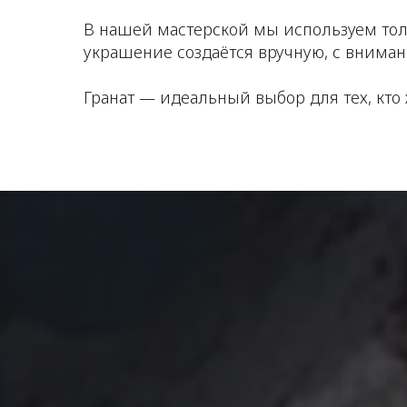
В нашей мастерской мы используем толь
украшение создаётся вручную, с вниман
Гранат — идеальный выбор для тех, кто ж