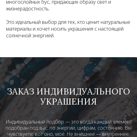
многослойных бус, придающих образу свет и
жизнерадостность.
Это идеальный выбор для тех, кто ценит натуральные
материалы и хочет носить украшения с настоящей
солнечной энергией.
ЗАКАЗ ИНДИВИДУАЛЬНОГО
УКРАШЕНИЯ
Индивидуальный подбор — это когда каждый элемент
подобран под вас: по энергии, цифрам, состоянию. Вы
чувствуете: вот оно, моё. Не внешнее — внутреннее.