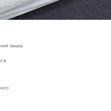
ия заказа.
и в
ного