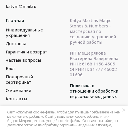
katvm@mail.ru
Главная
Katya Martins Magic
Stones & Numbers -
Индивидуальные
мастерская по
украшения
созданию украшений
ручной работы
Доставка
Гарантия и возврат
ИП Мещерякова
Екатерина Валерьевна
Частые вопросы
ИНН: 6168 1158 4505
Блог
ОГРНИП: 31777 46002
01696
Подарочный
сертификат
Политика в
О компании
отношении обработки
персональных данных
Контакты
© 2015-2025
Сайт использует cookie-файлы, чтобы сделать ваше пребывание на нем
максимально удобным. К cайту подключен сервис веб-аналитики
Яндекс.Метрика, использующий cookie-файлы. Оставаясь на сайте, вы
ЗАКАЗАТЬ
даете свое согласие на обработку персональных данных в порядке,