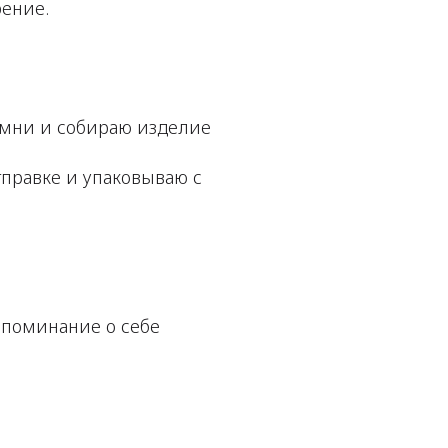
рение.
амни и собираю изделие
тправке и упаковываю с
 напоминание о себе