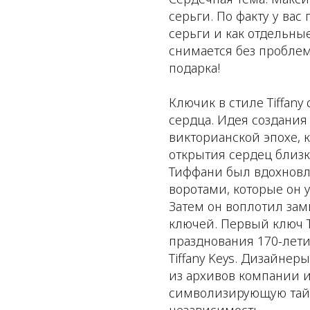
серьги. По факту у вас 
серьги и как отдельны
снимается без пробле
подарка!
Ключик в стиле Tiffany
сердца. Идея создания 
викторианской эпохе, 
открытия сердец близк
Тиффани был вдохнов
воротами, которые он 
Затем он воплотил за
ключей. Первый ключ 
празднования 170-лети
Tiffany Keys. Дизайн
из архивов компании и
символизирующую тайну
независимость.