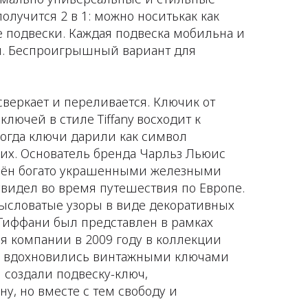
получится 2 в 1: можно носитькак как
е подвески. Каждая подвеска мобильна и
м. Беспроигрышный вариант для
 сверкает и переливается. Ключик от
ключей в стиле Tiffany восходит к
когда ключи дарили как символ
их. Основатель бренда Чарльз Льюис
лён богато украшенными железными
увидел во время путешествия по Европе.
мысловатые узоры в виде декоративных
Тиффани был представлен в рамках
я компании в 2009 году в коллекции
еры вдохновились винтажными ключами
 создали подвеску-ключ,
, но вместе с тем свободу и