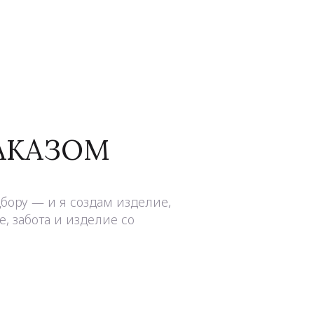
ЗАКАЗОМ
бору — и я создам изделие,
, забота и изделие со