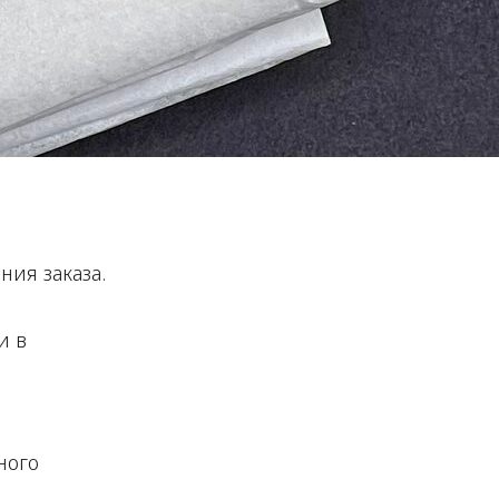
ия заказа.
и в
ного