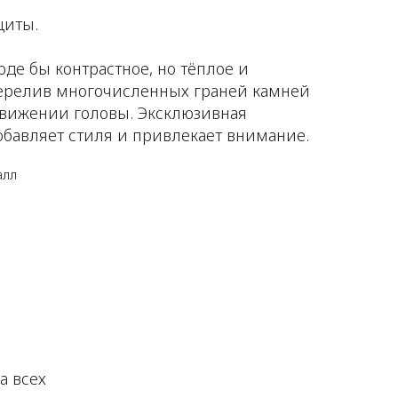
щиты.
оде бы контрастное, но тёплое и
Перелив многочисленных граней камней
движении головы. Эксклюзивная
обавляет стиля и привлекает внимание.
алл
а всех