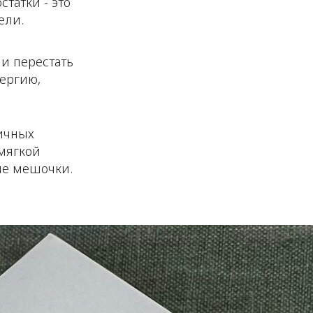
татки - это
ели.
и перестать
нергию,
ичных
 мягкой
ые мешочки.